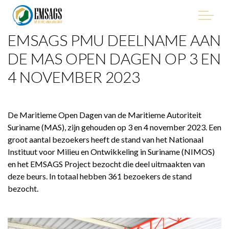
EMSAGS PMU DEELNAME AAN
"Improving Environmental Management in the Mining
Sector of Suriname, with Emphasis on Artisanal and Small-
DE MAS OPEN DAGEN OP 3 EN
Scale Gold Mining (ASGM)" - EMSAGS Project
4 NOVEMBER 2023
De Maritieme Open Dagen van de Maritieme Autoriteit
HET PROJECT
Suriname (MAS), zijn gehouden op 3 en 4 november 2023. Een
groot aantal bezoekers heeft de stand van het Nationaal
Instituut voor Milieu en Ontwikkeling in Suriname (NIMOS)
WIE WE ZIJN
en het EMSAGS Project bezocht die deel uitmaakten van
deze beurs. In totaal hebben 361 bezoekers de stand
WIE IS BETROKKEN
bezocht.
PROCUREMENT