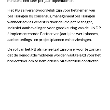
minstens een keer per jaar bijeenkomen.
Het PB zal verantwoordelijk zijn voor het nemen van
beslissingen bij consensus, managementbeslissingen
wanneer advies vereist is door de Project Manager,
inclusief aanbevelingen voor goedkeuring van de UNDP
/ Implementerende Partner van jaarlijkse werkplannen,
aanbestedings- en projectplannen en herzieningen.
De rol van het PB als geheel zal zijn om ervoor te zorgen
dat de benodigde middelen worden vastgelegd voor het
projectdoel, om te bemiddelen bij eventuele conflicten
binnen het project, en om middels onderhandelingen tot
een oplossing te komen voor eventuele problemen met
externe instanties.
Op basis van het goedgekeurde Jaarlijkse Werkplan
(AWP) kan het PB ook de kwartaalplannen overwegen en
goedkeuren (indien van toepassing) en ook eventuele
essentiële afwijkingen van de oorspronkelijke plannen