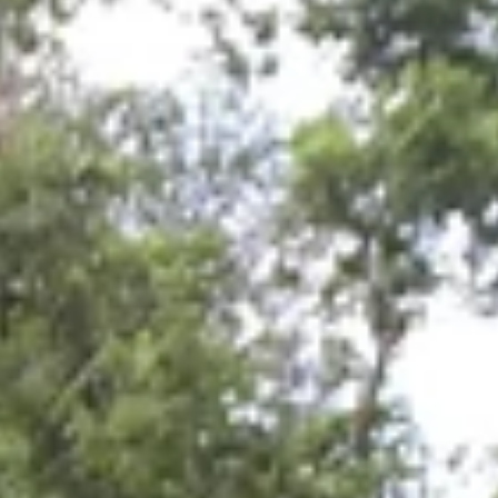
Project management unit
WIE IS BETROKKEN
PROCUREMENT
REGIONAL CONFERENCE
NIEUWS
CONTACT
NL