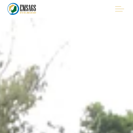
"Improving Environmental Management in the Mining
Sector of Suriname, with Emphasis on Artisanal and Small-
Scale Gold Mining (ASGM)" - EMSAGS Project
HET PROJECT
WIE WE ZIJN
Uitvoerende partners
Project board