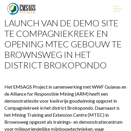
LAUNCH VAN DE DEMO SITE
"Improving Environmental Management in the Mining
Sector of Suriname, with Emphasis on Artisanal and Small-
TE COMPAGNIEKREEK EN
Scale Gold Mining (ASGM)" - EMSAGS Project
OPENING MTEC GEBOUW TE
BROWNSWEG IN HET
DISTRICT BROKOPONDO
HET PROJECT
Het EMSAGS Project in samenwerking met WWF Guianas en
WIE WE ZIJN
de Alliance for Responsible Mining (ARM) heeft een
demonstratiesite voor kwikvrije goudwinning opgezet in
WIE IS BETROKKEN
Compagniekreek in het district Brokopondo. Daarnaast is
het Mining Training and Extension Centre (MTEC) in
PROCUREMENT
Brownsweg opgezet als trainings- en demonstratiecentrum
voor milieuvriendelijke mijnbouwtechnieken, waar