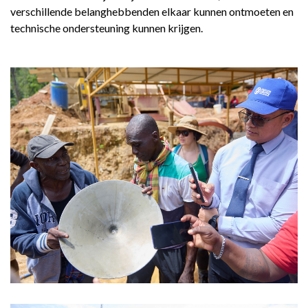
REGIONAL CONFERENCE
verschillende belanghebbenden elkaar kunnen ontmoeten en
technische ondersteuning kunnen krijgen.
NIEUWS
CONTACT
NL