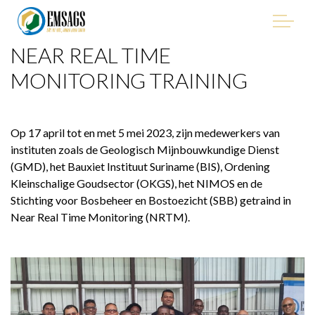
NEAR REAL TIME
"Improving Environmental Management in the Mining
Sector of Suriname, with Emphasis on Artisanal and Small-
MONITORING TRAINING
Scale Gold Mining (ASGM)" - EMSAGS Project
Op 17 april tot en met 5 mei 2023, zijn medewerkers van
instituten zoals de Geologisch Mijnbouwkundige Dienst
(GMD), het Bauxiet Instituut Suriname (BIS), Ordening
HET PROJECT
Kleinschalige Goudsector (OKGS), het NIMOS en de
Stichting voor Bosbeheer en Bostoezicht (SBB) getraind in
WIE WE ZIJN
Near Real Time Monitoring (NRTM).
WIE IS BETROKKEN
PROCUREMENT