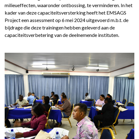
REGIONAL CONFERENCE
milieueffecten, waaronder ontbossing, te verminderen. In het
kader van deze capaciteitsversterking heeft het EMSAGS
NIEUWS
Project een assessment op 6 mei 2024 uitgevoerd m.b.t. de
bijdrage die deze trainingen hebben geleverd aan de
CONTACT
capaciteitsverbetering van de deelnemende instituten.
NL