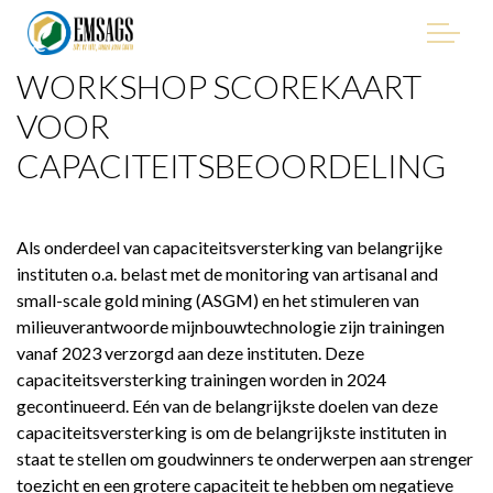
WORKSHOP SCOREKAART
"Improving Environmental Management in the Mining
Sector of Suriname, with Emphasis on Artisanal and Small-
VOOR
Scale Gold Mining (ASGM)" - EMSAGS Project
CAPACITEITSBEOORDELING
Als onderdeel van capaciteitsversterking van belangrijke
HET PROJECT
instituten o.a. belast met de monitoring van artisanal and
small-scale gold mining (ASGM) en het stimuleren van
milieuverantwoorde mijnbouwtechnologie zijn trainingen
WIE WE ZIJN
vanaf 2023 verzorgd aan deze instituten. Deze
capaciteitsversterking trainingen worden in 2024
WIE IS BETROKKEN
gecontinueerd. Eén van de belangrijkste doelen van deze
capaciteitsversterking is om de belangrijkste instituten in
PROCUREMENT
staat te stellen om goudwinners te onderwerpen aan strenger
toezicht en een grotere capaciteit te hebben om negatieve