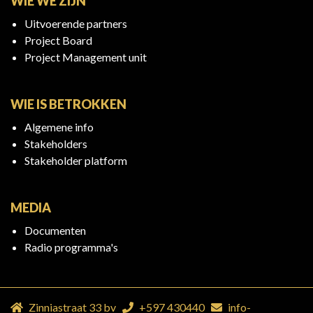
WIE WE ZIJN
Uitvoerende partners
Project Board
Project Management unit
WIE IS BETROKKEN
Algemene info
Stakeholders
Stakeholder platform
MEDIA
Documenten
Radio programma's
Zinniastraat 33 bv
+597 430440
info-