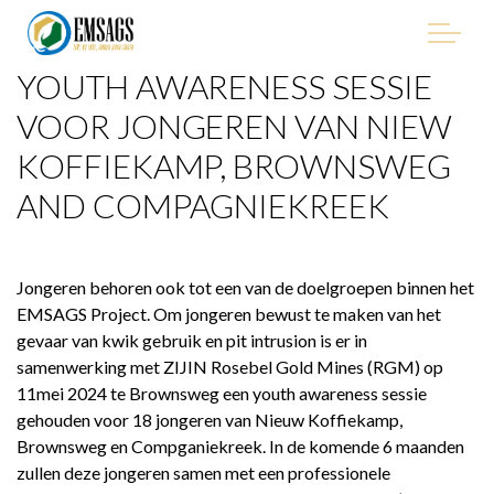
YOUTH AWARENESS SESSIE
"Improving Environmental Management in the Mining
Sector of Suriname, with Emphasis on Artisanal and Small-
VOOR JONGEREN VAN NIEW
Scale Gold Mining (ASGM)" - EMSAGS Project
KOFFIEKAMP, BROWNSWEG
AND COMPAGNIEKREEK
HET PROJECT
Jongeren behoren ook tot een van de doelgroepen binnen het
EMSAGS Project. Om jongeren bewust te maken van het
WIE WE ZIJN
gevaar van kwik gebruik en pit intrusion is er in
samenwerking met ZIJIN Rosebel Gold Mines (RGM) op
WIE IS BETROKKEN
11mei 2024 te Brownsweg een youth awareness sessie
gehouden voor 18 jongeren van Nieuw Koffiekamp,
PROCUREMENT
Brownsweg en Compganiekreek. In de komende 6 maanden
zullen deze jongeren samen met een professionele