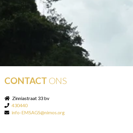
CONTACT
ONS
Zinniastraat 33 bv
430440
info-EMSAGS@nimos.org