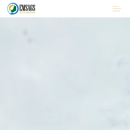
"Improving Environmental Management in the Mining
Sector of Suriname, with Emphasis on Artisanal and Small-
Scale Gold Mining (ASGM)" - EMSAGS Project
HET PROJECT
WIE WE ZIJN
WIE IS BETROKKEN
PROCUREMENT