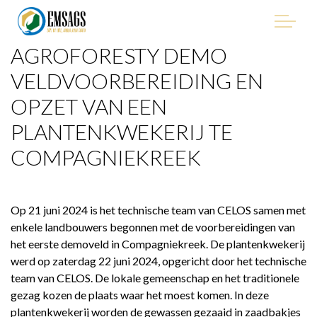
AGROFORESTY DEMO
"Improving Environmental Management in the Mining
Sector of Suriname, with Emphasis on Artisanal and Small-
VELDVOORBEREIDING EN
Scale Gold Mining (ASGM)" - EMSAGS Project
OPZET VAN EEN
PLANTENKWEKERIJ TE
COMPAGNIEKREEK
HET PROJECT
Op 21 juni 2024 is het technische team van CELOS samen met
WIE WE ZIJN
enkele landbouwers begonnen met de voorbereidingen van
het eerste demoveld in Compagniekreek.
De plantenkwekerij
WIE IS BETROKKEN
werd op zaterdag 22 juni 2024, opgericht door het technische
team van CELOS. De lokale gemeenschap en het traditionele
PROCUREMENT
gezag kozen de plaats waar het moest komen.
In deze
plantenkwekerij worden de gewassen gezaaid in zaadbakjes