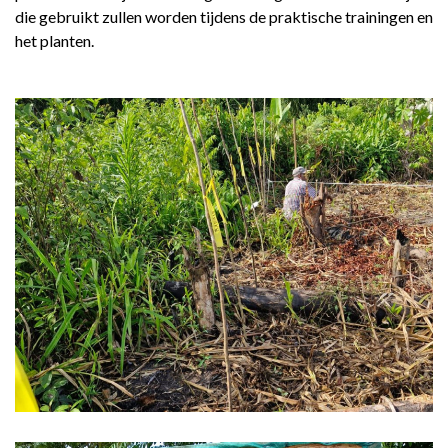
REGIONAL CONFERENCE
die gebruikt zullen worden tijdens de praktische trainingen en
het planten.
NIEUWS
CONTACT
NL