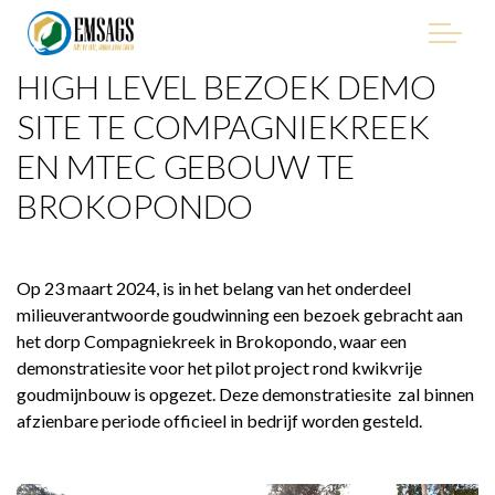
HIGH LEVEL BEZOEK DEMO
"Improving Environmental Management in the Mining
Sector of Suriname, with Emphasis on Artisanal and Small-
SITE TE COMPAGNIEKREEK
Scale Gold Mining (ASGM)" - EMSAGS Project
EN MTEC GEBOUW TE
BROKOPONDO
HET PROJECT
Op 23 maart 2024, is in het belang van het onderdeel
milieuverantwoorde goudwinning een bezoek gebracht aan
WIE WE ZIJN
het dorp Compagniekreek in Brokopondo, waar een
demonstratiesite voor het pilot project rond kwikvrije
WIE IS BETROKKEN
goudmijnbouw is opgezet. Deze demonstratiesite zal binnen
afzienbare periode officieel in bedrijf worden gesteld.
PROCUREMENT