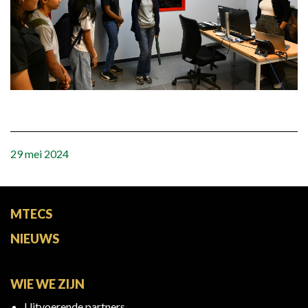
29 mei 2024
MTECS
NIEUWS
WIE WE ZIJN
Uitvoerende partners