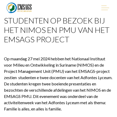
STUDENTEN OP BEZOEK BIJ
"Improving Environmental Management in the Mining
Sector of Suriname, with Emphasis on Artisanal and Small-
HET NIMOS EN PMU VAN HET
Scale Gold Mining (ASGM)" - EMSAGS Project
EMSAGS PROJECT
Op maandag 27 mei 2024 hebben het Nationaal Instituut
HET PROJECT
voor Milieu en Ontwikkeling in Suriname (NIMOS) en de
Project Management Unit (PMU) van het EMSAGS-project
zestien studenten e twee docenten van het Adfontes Lyceum.
WIE WE ZIJN
De studenten kregen twee boeiende presentaties en
bezochten de verschillende afdelingen van het NIMOS en de
WIE IS BETROKKEN
EMSAGS PMU. Dit evenement was onderdeel van de
activiteitenweek van het Adfontes Lyceum met als thema:
PROCUREMENT
Familie is alles, en alles is familie.