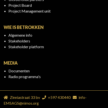
Project Board
Project Management unit
WIE IS BETROKKEN
Algemene info
Stakeholders
Stakeholder platform
MEDIA
Documenten
Radio programma's
Zinniastraat 33 bv
+597 430440
info-
EMSAGS@nimos.org